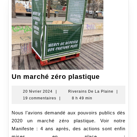
Un
Un marché zéro plastique
marché
zéro
20
Riverains
20 février 2024
|
Riverains De La Plaine
|
février
De
19 commentaires
|
8 h 49 min
plastique
2024
La
Plaine
Nous l’avions demandé aux pouvoirs publics dès
2020 un marché zéro plastique. Voir notre
Manifeste : 4 ans après, des actions sont enfin
mises en place :