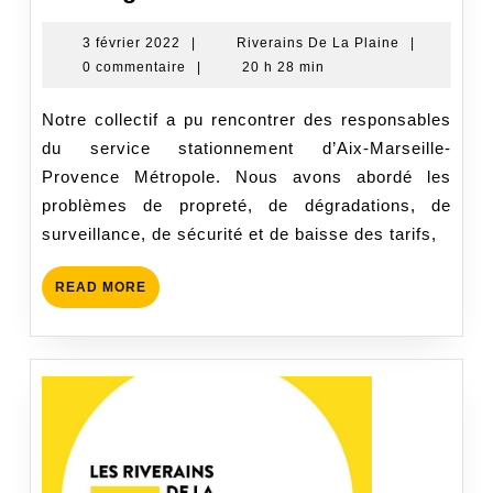
sout
Jean
3
Riverains
3 février 2022
|
Riverains De La Plaine
|
février
De
0 commentaire
|
20 h 28 min
Jaur
2022
La
Plaine
Notre collectif a pu rencontrer des responsables
du service stationnement d’Aix-Marseille-
Provence Métropole. Nous avons abordé les
problèmes de propreté, de dégradations, de
surveillance, de sécurité et de baisse des tarifs,
READ
READ MORE
MORE