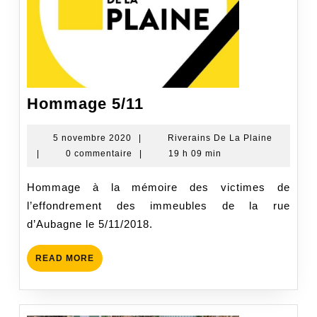
Hommage
Hommage 5/11
5/11
5
Riverain
5 novembre 2020
|
Riverains De La Plaine
novembre
De
|
0 commentaire
|
19 h 09 min
2020
La
Plaine
Hommage à la mémoire des victimes de
l’effondrement des immeubles de la rue
d’Aubagne le 5/11/2018.
READ
READ MORE
MORE