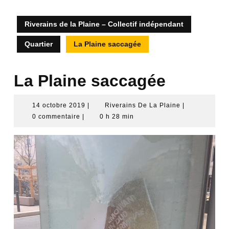
Riverains de la Plaine – Collectif indépendant
Quartier
La Plaine saccagée
La Plaine saccagée
14
Riverains
14 octobre 2019
|
Riverains De La Plaine
|
octobre
De
0 commentaire
|
0 h 28 min
2019
La
Plaine