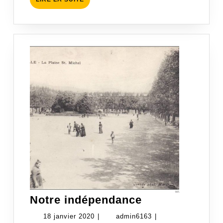
LA
SUITE
Notre
Notre indépendance
indépendance
18
admin6163
18 janvier 2020
|
admin6163
|