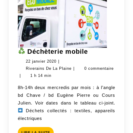
Déchèterie mobile
Déchèterie
22
22 janvier 2020
|
mobile
janvier
Riverains
Riverains De La Plaine
|
0 commentaire
2020
De
|
1 h 14 min
La
8h-14h deux mercredis par mois : à l’angle
Plaine
bd Chave / bd Eugène Pierre ou Cours
Julien. Voir dates dans le tableau ci-joint.
Déchets collectés : textiles, appareils
électriques
LIRE
LIRE LA SUITE