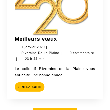
Meilleurs
Meilleurs vœux
vœux
1
1 janvier 2020
|
janvier
Riverains
Riverains De La Plaine
|
0 commentaire
2020
De
|
23 h 44 min
La
Le collectif Riverains de la Plaine vous
Plaine
souhaite une bonne année
LIRE
LIRE LA SUITE
LA
SUITE