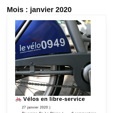
Mois :
janvier 2020
Vélos en libre-service
Vélos
27
27 janvier 2020
|
en