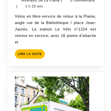
janvier
Riverains
Riverains De La Plaine
|
0 commentaire
libre-
2020
De
|
1 h 23 min
service
La
Vélos en libre-service de retour à la Plaine,
Plaine
angle rue de la Bibliothèque / place Jean-
Jaurès. La station Le Vélo n°1224 est
remise en service, avec 16 points d’attache
et
LIRE
LIRE LA SUITE
LA
SUITE