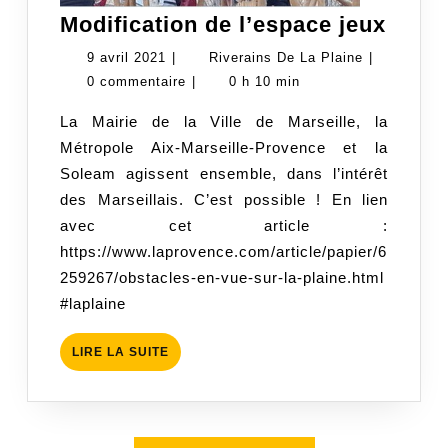
Modif
Modification de l’espace jeux
de
9
Riverains
9 avril 2021
|
Riverains De La Plaine
|
l’esp
avril
De
0 commentaire
|
0 h 10 min
jeux
2021
La
La Mairie de la Ville de Marseille, la
Plaine
Métropole Aix-Marseille-Provence et la
Soleam agissent ensemble, dans l’intérêt
des Marseillais. C’est possible ! En lien
avec cet article :
https://www.laprovence.com/article/papier/6
259267/obstacles-en-vue-sur-la-plaine.html
#laplaine
LIRE
LIRE LA SUITE
LA
SUITE