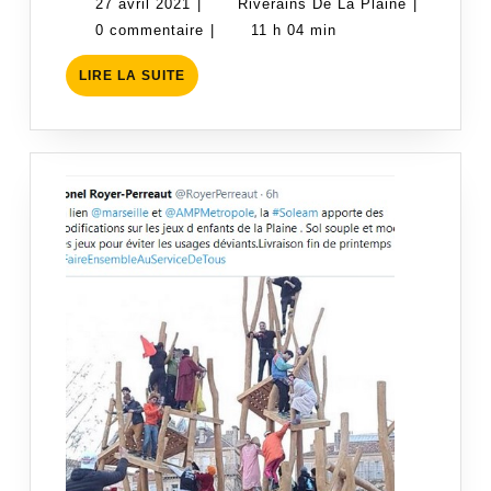
27
Riverains
27 avril 2021
|
Riverains De La Plaine
|
la
avril
De
0 commentaire
|
11 h 04 min
Soleam
2021
La
LIRE
à
LIRE LA SUITE
Plaine
LA
nos
SUITE
questions