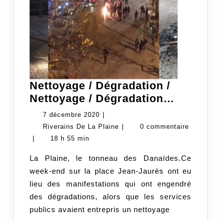
Nettoyage / Dégradation /
Nettoya
Nettoyage / Dégradation…
/
7
7 décembre 2020
|
Dégrada
décembre
Riverains
Riverains De La Plaine
|
0 commentaire
/
2020
De
|
18 h 55 min
Nettoya
La
La Plaine, le tonneau des Danaïdes.Ce
/
Plaine
week-end sur la place Jean-Jaurès ont eu
Dégrada
lieu des manifestations qui ont engendré
des dégradations, alors que les services
publics avaient entrepris un nettoyage