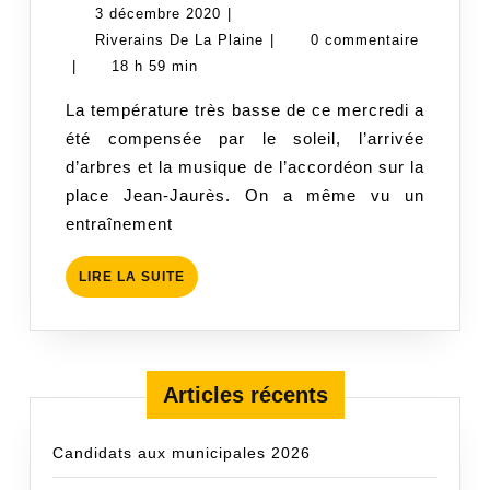
d’arbres
3
3 décembre 2020
|
décembre
Riverains
Riverains De La Plaine
|
0 commentaire
2020
De
|
18 h 59 min
La
La température très basse de ce mercredi a
Plaine
été compensée par le soleil, l’arrivée
d’arbres et la musique de l’accordéon sur la
place Jean-Jaurès. On a même vu un
entraînement
LIRE
LIRE LA SUITE
LA
SUITE
Articles récents
Candidats aux municipales 2026