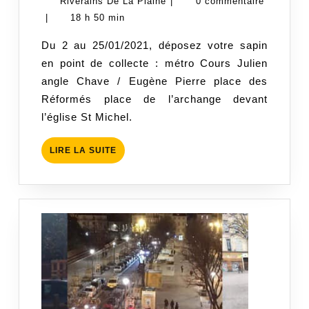
décembre
Riverains
Riverains De La Plaine
|
0 commentaire
2020
De
|
18 h 50 min
La
Du 2 au 25/01/2021, déposez votre sapin
Plaine
en point de collecte : métro Cours Julien
angle Chave / Eugène Pierre place des
Réformés place de l’archange devant
l’église St Michel.
LIRE
LIRE LA SUITE
LA
SUITE