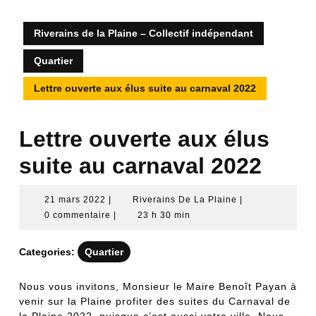
Riverains de la Plaine – Collectif indépendant
Quartier
Lettre ouverte aux élus suite au carnaval 2022
Lettre ouverte aux élus
suite au carnaval 2022
21
Riverains
21 mars 2022
|
Riverains De La Plaine
|
mars
De
0 commentaire
|
23 h 30 min
2022
La
Plaine
Categories:
Quartier
Nous vous invitons, Monsieur le Maire Benoît Payan à
venir sur la Plaine profiter des suites du Carnaval de