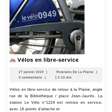
Vélos en libre-service
Vélos
en
27
Riverains
27 janvier 2020
|
Riverains De La Plaine
|
janvier
De
0 commentaire
|
1 h 23 min
libre-
2020
La
service
Plaine
Vélos en libre-service de retour à la Plaine, angle
rue de la Bibliothèque / place Jean-Jaurès. La
station Le Vélo n°1224 est remise en service,
avec 16 points d’attache et