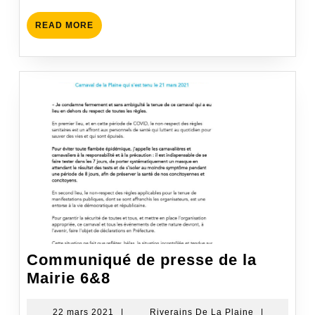
READ
READ MORE
MORE
Communiqué de presse de la
Communiqué
Mairie 6&8
de
presse
22
Riverains
22 mars 2021
|
Riverains De La Plaine
|