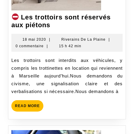
Les trottoirs sont réservés
aux piétons
Les
trottoirs
18
Riverains
18 mai 2020
|
Riverains De La Plaine
|
mai
De
0 commentaire
|
15 h 42 min
sont
2020
La
réservés
Plaine
Les trottoirs sont interdits aux véhicules, y
aux
compris les trottinettes en location qui reviennent
piétons
à Marseille aujourd’hui.Nous demandons du
civisme, une signalisation claire et des
verbalisations si nécessaire.Nous demandons à
READ
READ MORE
MORE