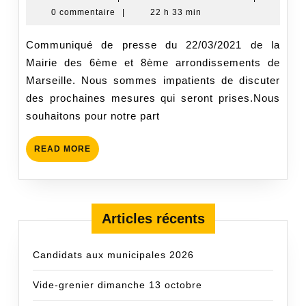
mars
De
0 commentaire
|
22 h 33 min
de
2021
La
la
Plaine
Communiqué de presse du 22/03/2021 de la
Mairie
Mairie des 6ème et 8ème arrondissements de
6&8
Marseille. Nous sommes impatients de discuter
des prochaines mesures qui seront prises.Nous
souhaitons pour notre part
READ
READ MORE
MORE
Articles récents
Candidats aux municipales 2026
Vide-grenier dimanche 13 octobre