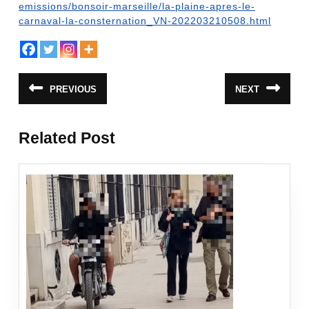
emissions/bonsoir-marseille/la-plaine-apres-le-
carnaval-la-consternation_VN-202203210508.html
Navigation
PREVIOUS
NEXT
Article
Article
de
précédent
suivant
:
:
l’article
Related Post