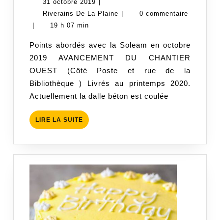
31
31 octobre 2019
|
rencontre
octobre
Riverains
Riverains De La Plaine
|
0 commentaire
SOLEAM
2019
De
|
19 h 07 min
La
Points abordés avec la Soleam en octobre
Plaine
2019 AVANCEMENT DU CHANTIER
OUEST (Côté Poste et rue de la
Bibliothèque ) Livrés au printemps 2020.
Actuellement la dalle béton est coulée
LIRE
LIRE LA SUITE
LA
SUITE