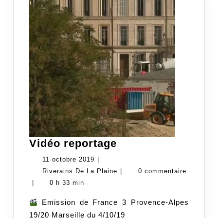
Vidéo
Vidéo reportage
reportage
11
11 octobre 2019
|
octobre
Riverains
Riverains De La Plaine
|
0 commentaire
2019
De
|
0 h 33 min
La
Emission de France 3 Provence-Alpes
Plaine
19/20 Marseille du 4/10/19