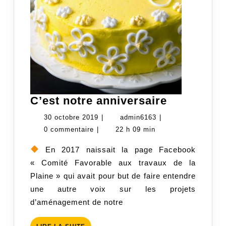
C’est
C’est notre anniversaire
notre
30
admin6163
30 octobre 2019
|
admin6163
|
anniversai
octobre
0 commentaire
|
22 h 09 min
2019
En 2017 naissait la page Facebook
« Comité Favorable aux travaux de la
Plaine » qui avait pour but de faire entendre
une autre voix sur les projets
d’aménagement de notre
LIRE