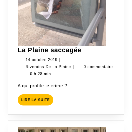
La
La Plaine saccagée
Plaine
14
14 octobre 2019
|
saccagée
octobre
Riverains
Riverains De La Plaine
|
0 commentaire
2019
De
|
0 h 28 min
La
A qui profite le crime ?
Plaine
LIRE
LIRE LA SUITE
LA
SUITE