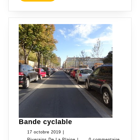
LA
SUITE
Bande
Bande cyclable
cyclable
17
17 octobre 2019
|
octobre
Riverains
Riverains De La Plaine
|
0 commentaire