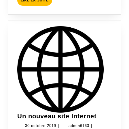
LIRE LA SUITE
LA
SUITE
Un
Un nouveau site Internet
nouveau
30
admin6163
30 octobre 2019
|
admin6163
|