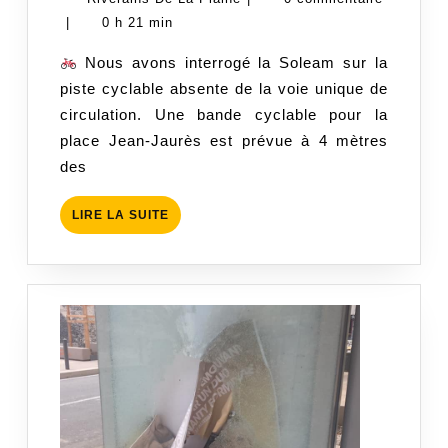
2019
De
|
0 h 21 min
La
Nous avons interrogé la Soleam sur la
Plaine
piste cyclable absente de la voie unique de
circulation. Une bande cyclable pour la
place Jean-Jaurès est prévue à 4 mètres
des
LIRE
LIRE LA SUITE
LA
SUITE