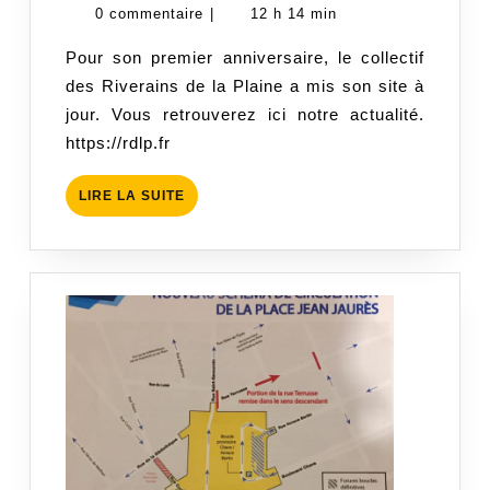
site
octobre
0 commentaire
|
12 h 14 min
Internet
2019
Pour son premier anniversaire, le collectif
des Riverains de la Plaine a mis son site à
jour. Vous retrouverez ici notre actualité.
https://rdlp.fr
LIRE
LIRE LA SUITE
LA
SUITE