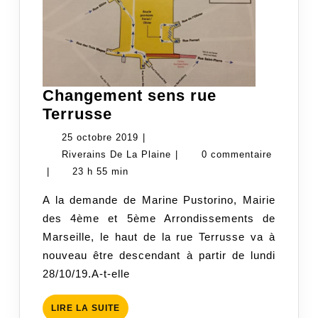
Changement sens rue
Changement
Terrusse
sens
25
25 octobre 2019
|
rue
octobre
Riverains
Riverains De La Plaine
|
0 commentaire
Terrusse
2019
De
|
23 h 55 min
La
A la demande de Marine Pustorino, Mairie
Plaine
des 4ème et 5ème Arrondissements de
Marseille, le haut de la rue Terrusse va à
nouveau être descendant à partir de lundi
28/10/19.A-t-elle
LIRE
LIRE LA SUITE