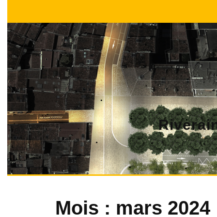
Skip
to
content
Riverain
Mois :
mars 2024