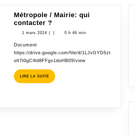
Métropole / Mairie: qui
Métropole
contacter ?
/
1
1 mars 2024
|
|
0 h 46 min
Mairie:
mars
Document
qui
2024
https://drive.google.com/file/d/1LJvGYD5zt
contacter
olt7t0gC4ld8FFgs1doHB09/view
?
LIRE
LIRE LA SUITE
LA
SUITE