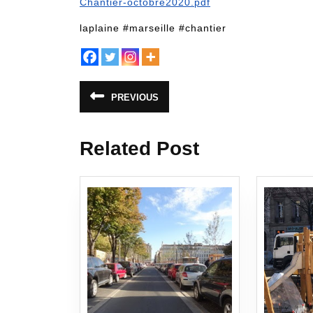
Chantier-octobre2020.pdf
laplaine #marseille #chantier
Navigation
PREVIOUS
Article
de
précédent
:
l’article
Related Post