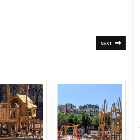
NEXT
Article
suivant
: