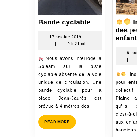
Bande
Bande cyclable
I
cyclable
des j
enfan
17
17 octobre 2019
|
octobre
|
|
0 h 21 min
2019
8 ma
Nous avons interrogé la
|
Soleam sur la piste
cyclable absente de la voie
Inst
unique de circulation. Une
pour enf
bande cyclable pour la
collecti
place Jean-Jaurès est
Plaine 
prévue à 4 mètres des
qu’ils s
c’est-à-
aux enfan
READ
READ MORE
MORE
handicap.