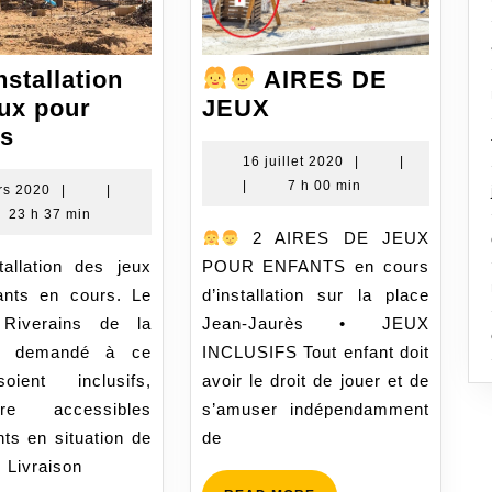
nstallation
AIRES DE
eux pour
JEUX
ts
AIRES
16
16 juillet 2020
|
|
juillet
|
7 h 00 min
Installation
DE
8
rs 2020
|
|
2020
mars
23 h 37 min
des
JEUX
2 AIRES DE JEUX
2020
jeux
allation des jeux
POUR ENFANTS en cours
pour
ants en cours. Le
d’installation sur la place
enfants
f Riverains de la
Jean-Jaurès • JEUX
a demandé à ce
INCLUSIFS Tout enfant doit
oient inclusifs,
avoir le droit de jouer et de
dire accessibles
s’amuser indépendamment
ts en situation de
de
 Livraison