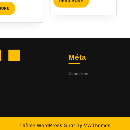
READ
READ MORE
MORE
READ
MORE
MORE
Facebook
Twitter
Méta
Connexion
Thème WordPress Sirat
By VWThemes