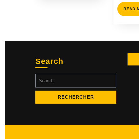
READ 
Search
Search
for: