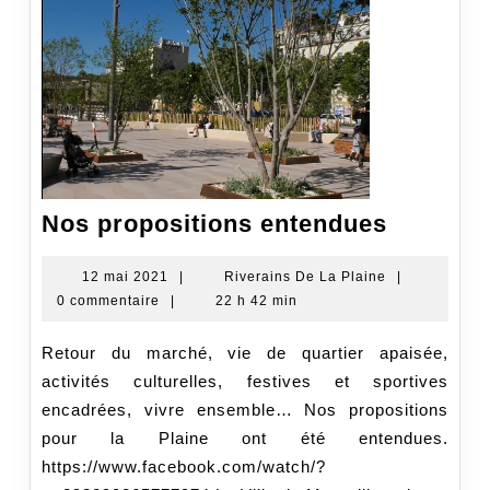
Nos
Nos propositions entendues
proposit
entendu
12
Riverains
12 mai 2021
|
Riverains De La Plaine
|
mai
De
0 commentaire
|
22 h 42 min
2021
La
Plaine
Retour du marché, vie de quartier apaisée,
activités culturelles, festives et sportives
encadrées, vivre ensemble… Nos propositions
pour la Plaine ont été entendues.
https://www.facebook.com/watch/?