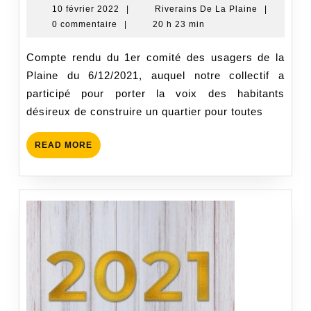
des
10
Riverains
10 février 2022
|
Riverains De La Plaine
|
février
De
0 commentaire
|
20 h 23 min
usagers
2022
La
de
Plaine
Compte rendu du 1er comité des usagers de la
la
Plaine du 6/12/2021, auquel notre collectif a
Plaine
participé pour porter la voix des habitants
du
désireux de construire un quartier pour toutes
6/12/2021
READ
READ MORE
MORE