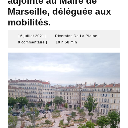
adjointe au Maire de
Marseille, déléguée aux
mobilités.
16
Riverains
16 juillet 2021
|
Riverains De La Plaine
|
juillet
De
0 commentaire
|
10 h 58 min
2021
La
Plaine