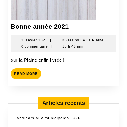
Bonne
Bonne année 2021
année
2021
2
Riverains
2 janvier 2021
|
Riverains De La Plaine
|
janvier
De
0 commentaire
|
18 h 48 min
2021
La
Plaine
sur la Plaine enfin livrée !
READ
READ MORE
MORE
Articles récents
Candidats aux municipales 2026