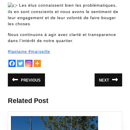
Les élus connaissent bien les problématiques,
ils en sont conscients et nous avons le sentiment de
leur engagement et de leur volonté de faire bouger
les choses.
Nous continuons à agir avec clarté et transparence
dans l’intérêt de notre quartier.
#laplaine
#marseille
Navigation
PREVIOUS
NEXT
Article
Article
de
précédent
suivant
:
:
l’article
Related Post