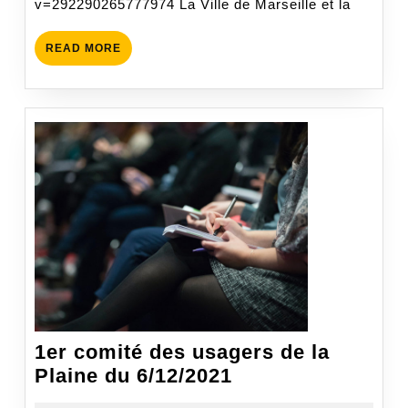
v=292290265777974 La Ville de Marseille et la
READ
READ MORE
MORE
1er comité des usagers de la
1er
Plaine du 6/12/2021
comité