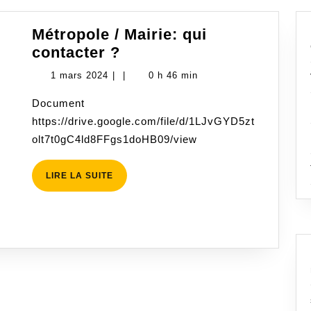
Métropole / Mairie: qui
Métropole
contacter ?
/
1
1 mars 2024
|
|
0 h 46 min
Mairie:
mars
Document
qui
2024
https://drive.google.com/file/d/1LJvGYD5zt
contacter
olt7t0gC4ld8FFgs1doHB09/view
?
LIRE
LIRE LA SUITE
LA
SUITE