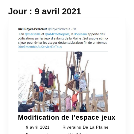
Jour :
9 avril 2021
Modif
Modification de l’espace jeux
de
9
Riverains
9 avril 2021
|
Riverains De La Plaine
|
l’esp