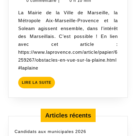
avril
De
0 commentaire
|
0 h 10 min
jeux
2021
La
La Mairie de la Ville de Marseille, la
Plaine
Métropole Aix-Marseille-Provence et la
Soleam agissent ensemble, dans l’intérêt
des Marseillais. C’est possible ! En lien
avec cet article :
https://www.laprovence.com/article/papier/6
259267/obstacles-en-vue-sur-la-plaine.html
#laplaine
LIRE
LIRE LA SUITE
LA
SUITE
Articles récents
Candidats aux municipales 2026