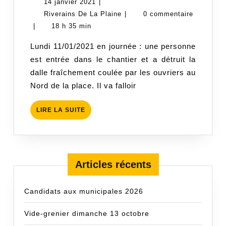
14
14 janvier 2021
|
RETARD
janvier
Riverains
Riverains De La Plaine
|
0 commentaire
SUITE
2021
De
|
18 h 35 min
A
La
Lundi 11/01/2021 en journée : une personne
VANDALIS
Plaine
est entrée dans le chantier et a détruit la
dalle fraîchement coulée par les ouvriers au
Nord de la place. Il va falloir
LIRE
LIRE LA SUITE
LA
SUITE
Articles récents
Candidats aux municipales 2026
Vide-grenier dimanche 13 octobre