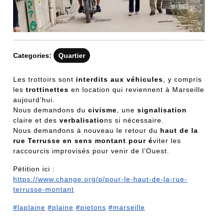
Categories:
Quartier
Les trottoirs sont
interdits aux véhicules
, y compris
les
trottinettes
en location qui reviennent à Marseille
aujourd’hui.
Nous demandons du
civisme
, une
signalisation
claire et des
verbalisatio
ns si nécessaire.
Nous demandons à nouveau le retour du
haut de la
rue Terrusse en sens montant pour é
viter les
raccourcis improvisés pour venir de l’Ouest.
Pétition ici :
https://www.change.org/p/pour-le-haut-de-la-rue-
terrusse-montant
#laplaine
#plaine
#pietons
#marseille