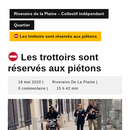
Riverains de la Plaine – Collectif indépendant
Quartier
Les trottoirs sont réservés aux piétons
Les trottoirs sont
réservés aux piétons
18
Riverains
18 mai 2020
|
Riverains De La Plaine
|
mai
De
0 commentaire
|
15 h 42 min
2020
La
Plaine