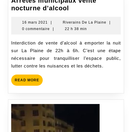
Arrêtés municipaux vente
Arrêtés
nocturne d’alcool
municipaux
vente
16
Riverains
16 mars 2021
|
Riverains De La Plaine
|
mars
De
0 commentaire
|
22 h 38 min
nocturne
2021
La
d’alcool
Plaine
Interdiction de vente d’alcool à emporter la nuit
sur La Plaine de 22h à 6h. C’est une étape
nécessaire pour tranquilliser l’espace public,
lutter contre les nuisances et les déchets.
READ
READ MORE
MORE