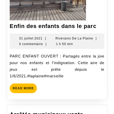
Enfin
Enfin des enfants dans le parc
des
enfan
31
Riverains
31 juillet 2021
|
Riverains De La Plaine
|
juillet
De
0 commentaire
|
1 h 50 min
dans
2021
La
le
Plaine
PARC ENFANT OUVERT : Partagés entre la joie
parc
pour nos enfants et l’indignation. Cette aire de
jeux est prête depuis le
1/6/2021.#laplaine#marseille
READ
READ MORE
MORE