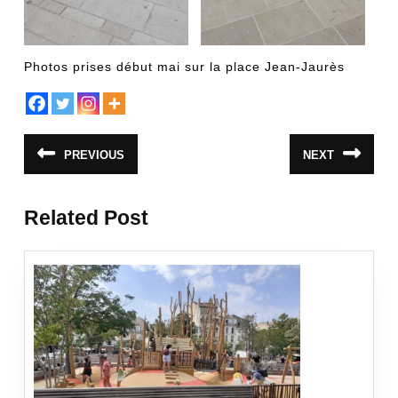
Photos prises début mai sur la place Jean-Jaurès
Navigation
PREVIOUS
NEXT
Article
Article
de
précédent
suivant
:
:
l’article
Related Post