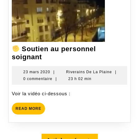
Soutien au personnel
soignant
Soutien
au
23
Riverains
23 mars 2020
|
Riverains De La Plaine
|
mars
De
0 commentaire
|
23 h 02 min
personnel
2020
La
soignant
Plaine
Voir la vidéo ci-dessous :
READ
READ MORE
MORE