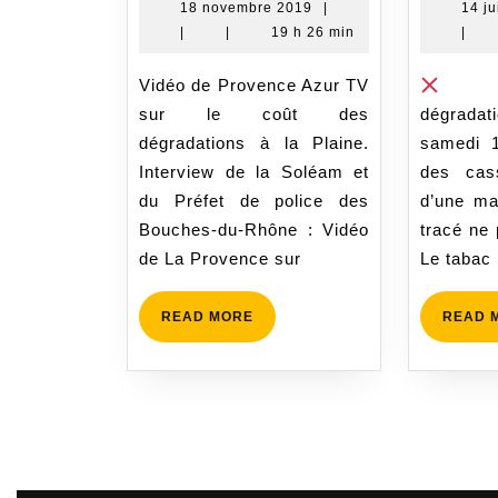
presse
18
18 novembre 2019
|
14 j
novembre
|
|
19 h 26 min
|
15/11/19
2019
Vidéo de Provence Azur TV
En
sur le coût des
dégradat
dégradations à la Plaine.
samedi 1
Interview de la Soléam et
des cas
du Préfet de police des
d’une man
Bouches-du-Rhône : Vidéo
tracé ne 
de La Provence sur
Le tabac 
READ
READ MORE
READ 
MORE