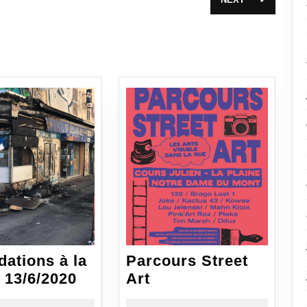
Article
suivant
:
ations à la
Parcours Street
Dégradations
Parcours
 13/6/2020
Art
à
Street