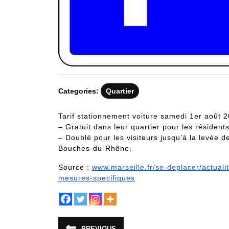
Categories:
Quartier
Tarif stationnement voiture samedi 1er août 2
– Gratuit dans leur quartier pour les résiden
– Doublé pour les visiteurs jusqu’à la levée de
Bouches-du-Rhône‬.
Source :
www.marseille.fr/se-deplacer/actuali
mesures-specifiques
Navigation
PREVIOUS