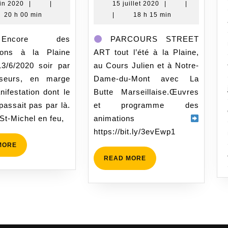
la
Art
14
15
uin 2020
|
|
15 juillet 2020
|
|
juin
juillet
20 h 00 min
|
18 h 15 min
Plaine
2020
2020
13/6/2020
core des
PARCOURS STREET
ions à la Plaine
ART tout l’été à la Plaine,
3/6/2020 soir par
au Cours Julien et à Notre-
seurs, en marge
Dame-du-Mont avec La
ifestation dont le
Butte Marseillaise.Œuvres
passait pas par là.
et programme des
St-Michel en feu,
animations
https://bit.ly/3evEwp1
READ
MORE
MORE
READ
READ MORE
MORE