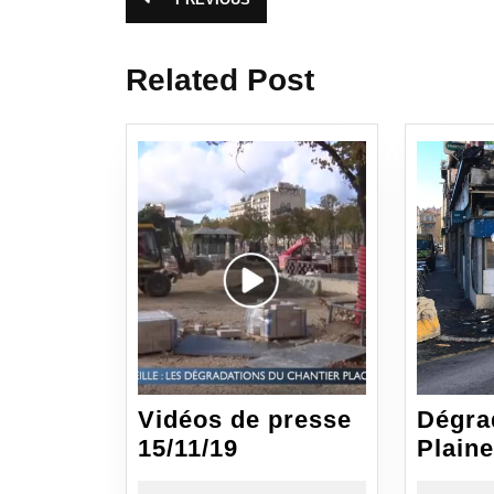
Article
de
précédent
:
l’article
Related Post
Vidéos de presse
Dégrad
Vidéos
15/11/19
Plaine
de